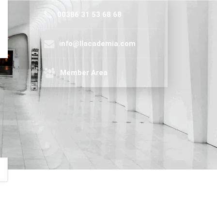
00386 31 53 68 68
info@llacademia.com
Member Area