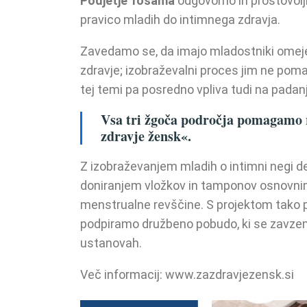
Podjetje Tosama
odgovorno in prostovol
pravico mladih do intimnega zdravja.
Zavedamo se, da imajo mladostniki omejen
zdravje; izobraževalni proces jim ne pom
tej temi pa posredno vpliva tudi na padan
Vsa tri žgoča področja pomagamo 
zdravje žensk«.
Z izobraževanjem mladih o intimni negi de
doniranjem vložkov in tamponov osnovnim
menstrualne revščine. S projektom tako 
podpiramo družbeno pobudo, ki se zavze
ustanovah.
Več informacij: www.zazdravjezensk.si