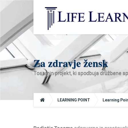
Za zdravje žensk
Tosamin projekt, ki spodbuja družbene
LEARNING POINT
Learning Poi