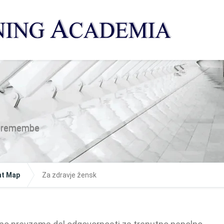
 spremembe
nt Map
Za zdravje žensk