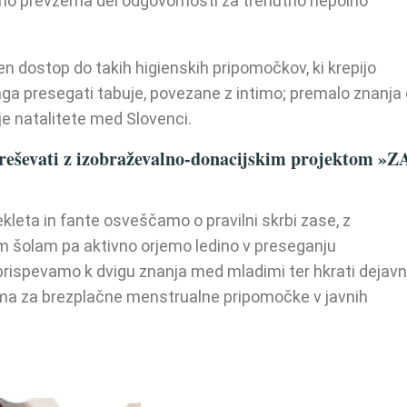
jno prevzema del odgovornosti za trenutno nepolno
 dostop do takih higienskih pripomočkov, ki krepijo
aga presegati tabuje, povezane z intimo; premalo znanja 
je natalitete med Slovenci.
reševati z izobraževalno-donacijskim projektom »Z
kleta in fante osveščamo o pravilni skrbi zase, z
 šolam pa aktivno orjemo ledino v preseganju
prispevamo k dvigu znanja med mladimi ter hkrati dejav
ma za brezplačne menstrualne pripomočke v javnih