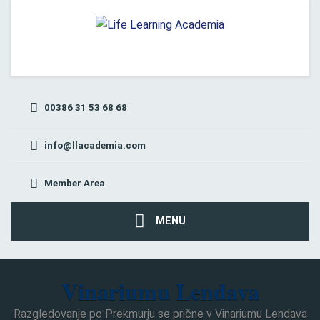
00386 31 53 68 68
info@llacademia.com
Member Area
MENU
Vinariumu Lendava
Razgledovanje po Prekmurju se prične v Vinariumu Lendava