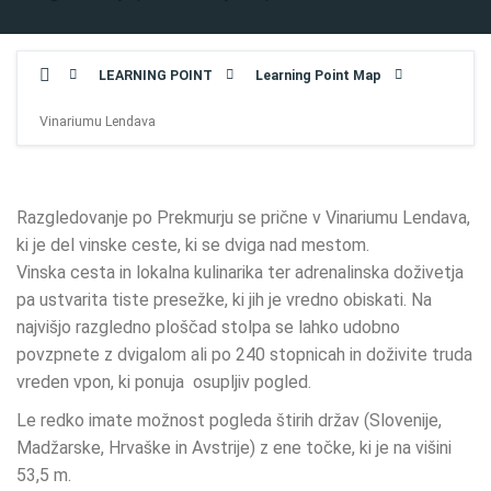
LEARNING POINT
Learning Point Map
Vinariumu Lendava
Razgledovanje po Prekmurju se prične v Vinariumu Lendava,
ki je del vinske ceste, ki se dviga nad mestom.
Vinska cesta in lokalna kulinarika ter adrenalinska doživetja
pa ustvarita tiste presežke, ki jih je vredno obiskati. Na
najvišjo razgledno ploščad stolpa se lahko udobno
povzpnete z dvigalom ali po 240 stopnicah in doživite truda
vreden vpon, ki ponuja osupljiv pogled.
Le redko imate možnost pogleda štirih držav (Slovenije,
Madžarske, Hrvaške in Avstrije) z ene točke, ki je na višini
53,5 m.