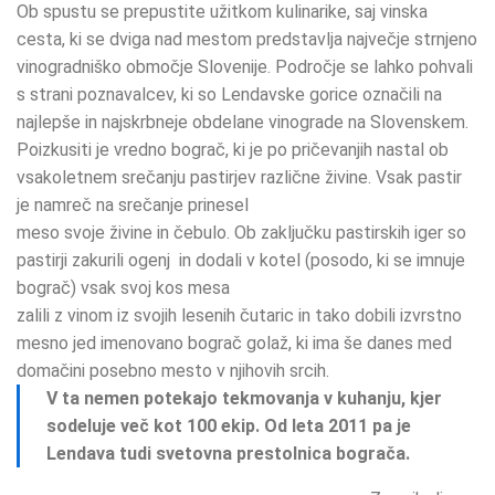
Ob spustu se prepustite užitkom kulinarike, saj vinska
cesta, ki se dviga nad mestom predstavlja največje strnjeno
vinogradniško območje Slovenije. Področje se lahko pohvali
s strani poznavalcev, ki so Lendavske gorice označili na
najlepše in najskrbneje obdelane vinograde na Slovenskem.
Poizkusiti je vredno bograč, ki je po pričevanjih nastal ob
vsakoletnem srečanju pastirjev različne živine. Vsak pastir
je namreč na srečanje prinesel
meso svoje živine in čebulo. Ob zaključku pastirskih iger so
pastirji zakurili ogenj in dodali v kotel (posodo, ki se imnuje
bograč) vsak svoj kos mesa
zalili z vinom iz svojih lesenih čutaric in tako dobili izvrstno
mesno jed imenovano bograč golaž, ki ima še danes med
domačini posebno mesto v njihovih srcih.
V ta nemen potekajo tekmovanja v kuhanju, kjer
sodeluje več kot 100 ekip. Od leta 2011 pa je
Lendava tudi svetovna prestolnica bograča.