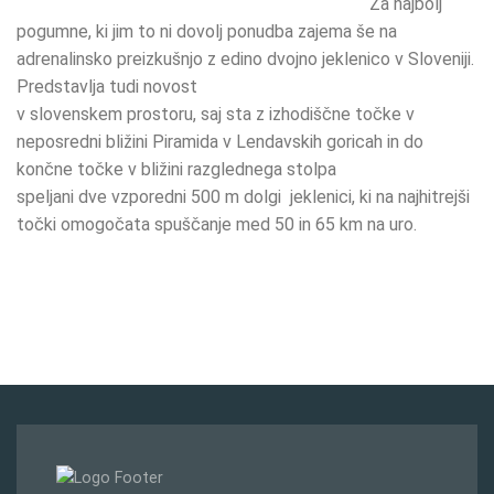
Za najbolj
pogumne, ki jim to ni dovolj ponudba zajema še na
adrenalinsko preizkušnjo z edino dvojno jeklenico v Sloveniji.
Predstavlja tudi novost
v slovenskem prostoru, saj sta z izhodiščne točke v
neposredni bližini Piramida v Lendavskih goricah in do
končne točke v bližini razglednega stolpa
speljani dve vzporedni 500 m dolgi jeklenici, ki na najhitrejši
točki omogočata spuščanje med 50 in 65 km na uro.